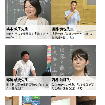
鳩本 敦子先生
渡部 慎也先生
特進クラスで夢教育を実践するリ
世界一のプロダンサーから新しい
ーダー
居場所を見つけた
都筑 敏史先生
西谷 知穂先生
日本初の高校生起業塾のプロジェ
公立校からの転身。現場視点で新
クト立ち上げ
たな教育課程を設計する