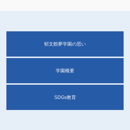
郁文館夢学園の思い
学園概要
SDGs教育