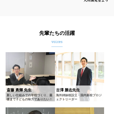
先輩たちの活躍
voices
斎藤 勇輝 先生
古澤 勝志先生
新しい仕組みでの学校づくり、最
海外姉妹校設立・国内新校プロジ
後まで子どもの味方でありたい！
ェクトリーダー