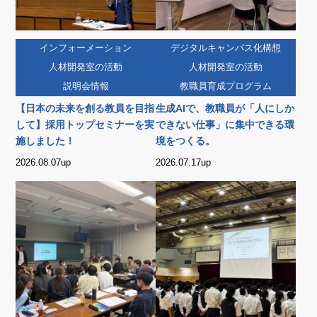
インフォーメーション
デジタルキャンパス化構想
人材開発室の活動
人材開発室の活動
説明会情報
教職員育成プログラム
【日本の未来を創る教員を目指
生成AIで、教職員が「人にしか
して】採用トップセミナーを実
できない仕事」に集中できる環
施しました！
境をつくる。
2026.08.07up
2026.07.17up