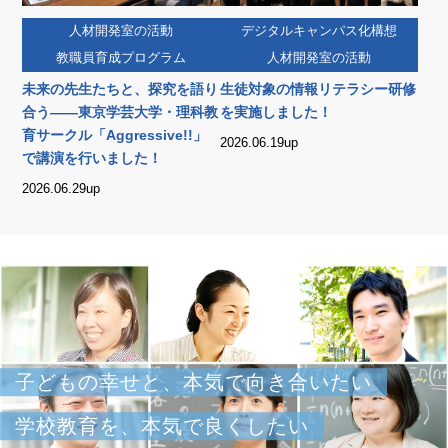
人材開発室の活動
デジタルキャンパス化構想
教職員育成プログラム
人材開発室の活動
未来の先生たちと、探究を語り
生徒対象の情報リテラシー研修
合う——東京学芸大学・理科教
を実施しました！
育サークル「Aggressive!!」
2026.06.19up
で講演を行いました！
2026.06.29up
子どもの幸せと、本気で向き合いたい
学校教育を、本気で良くしたい