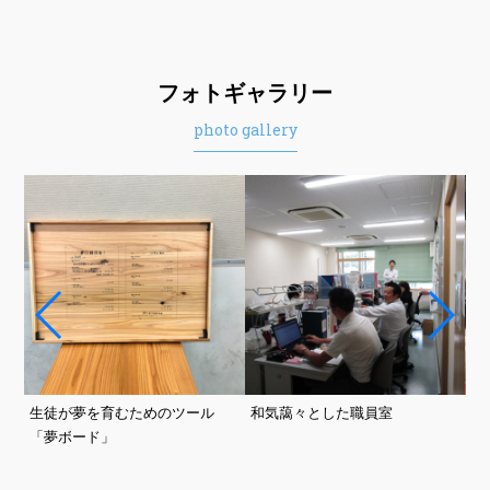
フォトギャラリー
photo gallery
と
生徒が夢を育むためのツール
和気藹々とした職員室
プ
「夢ボード」