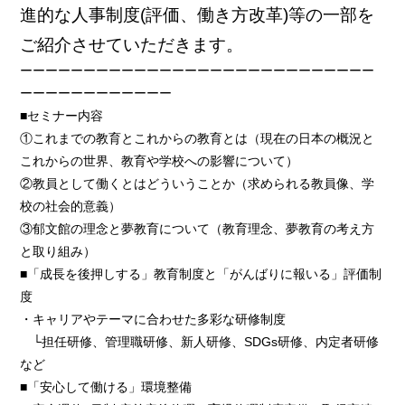
進的な人事制度(評価、働き方改革)等の一部を
ご紹介させていただきます。
ーーーーーーーーーーーーーーーーーーーーーーーーーーーー
ーーーーーーーーーーーー
■セミナー内容
①これまでの教育とこれからの教育とは（現在の日本の概況と
これからの世界、教育や学校への影響について）
②教員として働くとはどういうことか（求められる教員像、学
校の社会的意義）
③郁文館の理念と夢教育について（教育理念、夢教育の考え方
と取り組み）
■「成長を後押しする」教育制度と「がんばりに報いる」評価制
度
・キャリアやテーマに合わせた多彩な研修制度
└担任研修、管理職研修、新人研修、SDGs研修、内定者研修
など
■「安心して働ける」環境整備